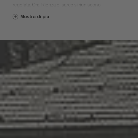
regolata. Ora, Rienza e Isarco si riuniscono
nella parte meridionale dei Giardini Rapp,
Mostra di più
che sono stati creati nel quadro della
regolamentazione. Per sottolineare
questo grande passo e l'importanza
dell'acqua per Bressanone, la confluenza
è il soggetto di un'installazione
all'annuale Water Light Festival di maggio.