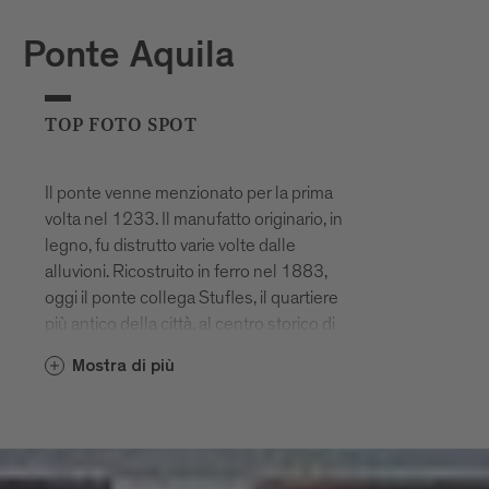
Ponte Aquila
TOP FOTO SPOT
Il ponte venne menzionato per la prima
volta nel 1233. Il manufatto originario, in
legno, fu distrutto varie volte dalle
alluvioni. Ricostruito in ferro nel 1883,
oggi il ponte collega Stufles, il quartiere
più antico della città, al centro storico di
Bressanone. Da Ponte Aquila si osserva
Mostra di più
uno scorcio particolarmente suggestivo
del centro, con le sue case variopinte, i
vicoli e la slanciata Torre Bianca. A
Bressanone, le cose da vedere sono
davvero tante e scattarvi una foto è…