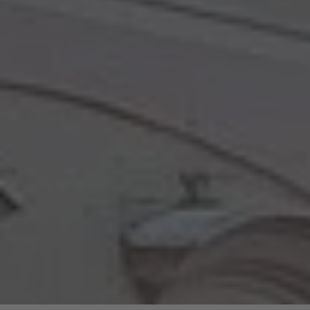
soleggiate, oltre a sentieri battuti per le
escursioni invernali, piste per slittini e il
nuovo Plosebob!