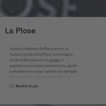
La Plose
A pochi chilometri da Bressanone, la
funivia vi porta sulla Plose, la montagna
locale di Bressanone. In
estate
, vi
aspettano escursioni panoramiche, giochi
e divertimento lungo i sentieri per famiglie
Woodywalk e Lorggen e adrenalina in
sella a mountain bike, Plosebob o
Mostra di più
mountain cart.
In inverno, il
comprensorio sciistico della
Plose
offre piste perfette e discese