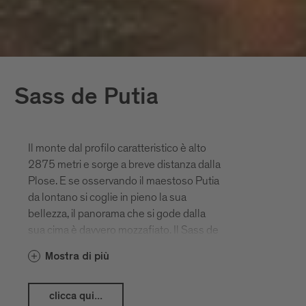
Sass de Putia
Il monte dal profilo caratteristico è alto
2875 metri e sorge a breve distanza dalla
Plose. E se osservando il maestoso Putia
da lontano si coglie in pieno la sua
bellezza, il panorama che si gode dalla
sua cima è davvero mozzafiato. Il Sass de
Putia fa parte delle Dolomiti, Patrimonio
Mostra di più
Mondiale dell’UNESCO, ed è una delle
attrazioni di Bressanone che
appassionano di più gli amanti della
clicca qui...