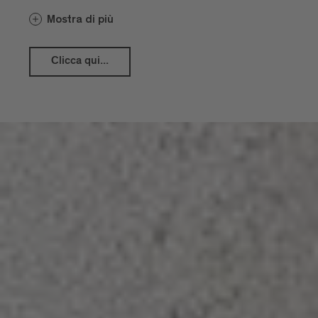
ed ospita il Museo Diocesano e l‘Archivio
Mostra di più
Diocesano.
Il Giardino dei Signori fa parte del Palazzo
Clicca qui...
Vescovile e costituisce un’oasi di pace per
molti ospiti della città. Le 4 aiuole
vengono coltivate con ortaggi ed erbe
ornate da fiori ai bordi. La preziosa fontana
in bronzo in mezzo al giardino risalisce al
periodo “Biedermeyer” (1815-1848). Se
vi chiedete cosa fare a Bressanone, una
visita vale sempre la pena!