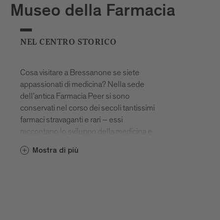
Museo della Farmacia
NEL CENTRO STORICO
Cosa visitare a Bressanone se siete
appassionati di medicina? Nella sede
dell’antica Farmacia Peer si sono
conservati nel corso dei secoli tantissimi
farmaci stravaganti e rari – essi
raccontano lo sviluppo della medicina e
della farmacia in Tirolo e testimoniano la
Mostra di più
molteplice creatività e vivace fantasia
dell’”arte del guarire”.
A partire dall’anno 2002, quando fu
aperto il Museo della Farmacia di
Bressanone, è un prezioso luogo