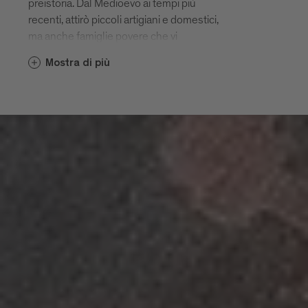
preistoria. Dal Medioevo ai tempi più
recenti, attirò piccoli artigiani e domestici,
ma anche famiglie povere che vi
trovavano abitazioni a buon mercato. Oggi
Mostra di più
è considerato un quartiere di artisti, grazie
a diversi giovani talenti emergenti che
hanno insediato proprio qui i loro piccoli
atelier. Un’atmosfera particolarmente
affascinante, insomma, che fa del borgo di
Stufles una cosa assolutamente da
visitare a Bressanone: perché chi non
conosce Stufles, non conosce
Bressanone.