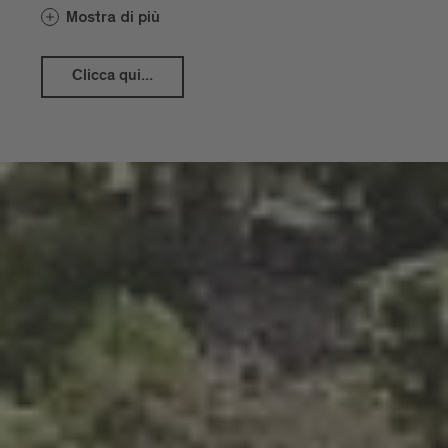
X secolo d.C. Nel XVIII secolo (Barocco)
Mostra di più
c‘è stata una fase finale di ristrutturazione.
L‘edificio fu completato con un vestibolo
classicistico.
Clicca qui...
Il chiostro fa parte del complesso
della cattedrale ed è coronato da una
volta gotica a crociera. Gli affreschi
dimostrano l’evoluzione dell’arte
medievale.