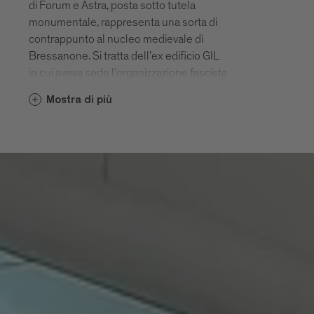
di Forum e Astra, posta sotto tutela
monumentale, rappresenta una sorta di
contrappunto al nucleo medievale di
Bressanone. Si tratta dell’ex edificio GIL
in cui aveva sede l’organizzazione fascista
Gioventù Italiana del Littorio, costruito nel
Mostra di più
1936 e fino al 1937 denominato Casa
Balilla. Progettato dagli architetti
Francesco Mansutti e Gino Miozzo di
Padova su incarico dell’Opera Nazionale
Balilla, il complesso era costituito da un
corpo centrale, una palestra, un
auditorium, un pergolato sorretto da
colonne e una piazza d’armi. Vi si
svolgevano rappresentazioni teatrali,
attività ginniche e manifestazioni legate
alla propaganda fascista.
All’esterno è ben riconoscibile lo stile
razionalista italiano con le sue linee chiare