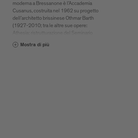
moderna a Bressanone è l’Accademia
Cusanus, costruita nel 1962 su progetto
dell’architetto brissinese Othmar Barth
(1927-2010; tra le altre sue opere:
Athesia; ristrutturazione del Seminario
maggiore; SOS Kinderdorf; Durst;
Mostra di più
complesso scolastico Salern; Gretl am
See a Caldaro; Scuola Pairdorf; Chiesa e
complesso abitativo ad Aslago). Il
complesso è formato da un corpo
compatto, lungo 70 metri, con un
rivestimento in clinker che ricorda un
edificio industriale. Oltre che sui mattoni il
progetto di Barth puntò anche sull’ampio
uso del calcestruzzo a vista. Grazie
all’impiego di questi materiali del tutto
differenti e al disegno semplice della
facciata, l’Accademia Cusanus crea un
contrasto con gli edifici circostanti del