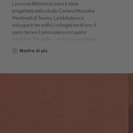
La nuova Biblioteca civica è stata
progettata dallo studio Carlana Mezzalira
Pentimalli di Treviso. La biblioteca si
sviluppa in tre edifici, collegati tra di loro: il
piano terra e il primo piano occupano
infatti l’ex Tribunale – un tempo residenza
del vescovo – oltre all’ex caserma della
Mostra di più
Guardia di finanza e a un nuovo volume
che collega i due edifici storici. Gli
architetti hanno dato particolare rilievo
alla riconnessione tra nuovo e antico.
Il nuovo volume, invece, comprende
quattro livelli. Il giardino annesso,
raggiungibile solo dalla biblioteca, fa parte
di quest’ultima e rappresenta
un’estensione delle zone di lettura.