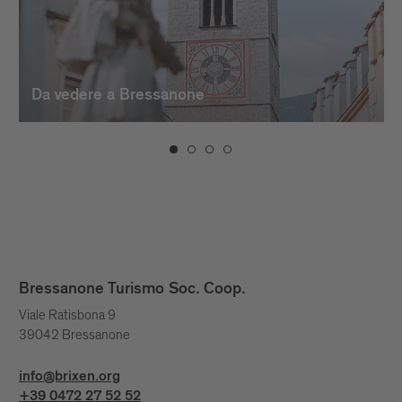
con sinuose linee curve viene ripresa nel
progetto, trasformarsi in un belvedere
sulla città e sui suoi dintorni. L’albero
monumentale presente è perno intorno al
Da vedere a Bressanone
quale l’edificio si avvinghia quasi fosse il
vaso da cui entrambi prendono vita.
Cinque campate ad arco liberano l’edificio
da terra, sollevandosi con una cortina in
calcestruzzo bocciardato a vista. Una
struttura complessa che si mantiene
salda perché anello continuo solidale.
Una sorta di gatto siamese, accovacciato
intorno all’albero.
Bressanone Turismo Soc. Coop.
Viale Ratisbona 9
39042 Bressanone
info@brixen.org
+39 0472 27 52 52