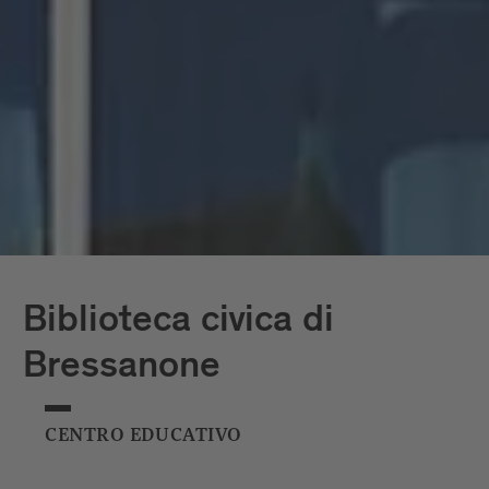
livelli richiama il profilo del Palazzo
vescovile, di cui costituisce una sorta di
contraltare. Il complesso è in grado di
ospitare circa 1700 persone.
Biblioteca civica di
Bressanone
CENTRO EDUCATIVO