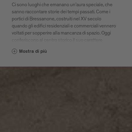
Ci sono luoghi che emanano un’aura speciale, che
sanno raccontare storie dei tempi passati. Come i
portici di Bressanone, costruiti nel XV secolo
quando gli edifici residenziali e commerciali vennero
voltati per sopperire alla mancanza di spazio. Oggi
conferiscono al centro storico il suo carattere
pittoresco. Altri gioielli architettonici sono il Duomo
Mostra di più
barocco nel cuore della città vecchia, il chiostro
adiacente e l’intero complesso del Palazzo
Vescovile.
Accanto al maestoso edificio barocco del Seminario
si trova l’Accademia Cusanus. L’architetto Othmar
Barth progettò questo edifico di tre piani in cemento
armato e mattoni a vista nel 1962, avviando di fatto
lo sviluppo dell’edilizia moderna nel centro storico di
Bressanone. Nel corso degli anni, all’Accademia si
sono affiancati numerosi altri progetti di notevole
pregio.