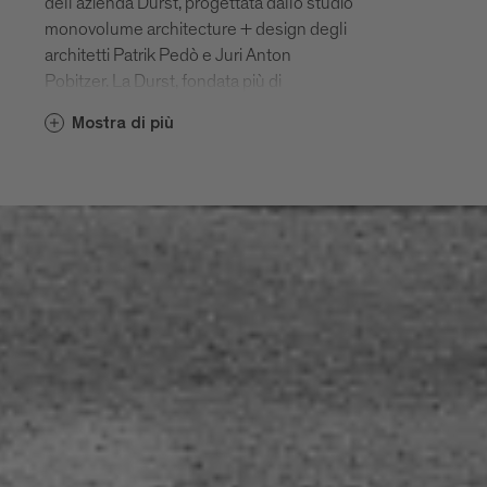
dell’azienda Durst, progettata dallo studio
monovolume architecture + design degli
architetti Patrik Pedò e Juri Anton
Pobitzer. La Durst, fondata più di
ottant’anni fa dalla famiglia Oberrauch, da
Mostra di più
tre generazioni è un’impresa leader nei
sistemi di stampa digitale avanzati. Il
nuovo headquarter si innesta
architettonicamente e funzionalmente
nel complesso formato dallo storico
corpo di fabbrica dell’amministrazione e
dai reparti di produzione. Posizionato di
fronte all’edificio preesistente, al quale è
collegato mediante una passerella
sospesa al primo piano, il nuovo edificio è
formato da una sorta di ala sollevata da
terra che termina in una torre a sei piani.
L’ala a due livelli, di forma allungata e
compatta, poggia su una piastra vetrata