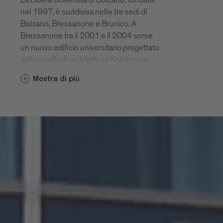
nel 1997, è suddivisa nelle tre sedi di
Bolzano, Bressanone e Brunico. A
Bressanone tra il 2001 e il 2004 sorse
un nuovo edificio universitario progettato
dallo studio di architettura Kohlmayer-
Oberst di Stoccarda per ospitare la facoltà
Mostra di più
di Scienze della formazione. Il complesso
si articola in due volumi, l’anello e il
nucleo. Il nucleo ospita gli spazi pubblici e
ad alta frequentazione dell’università: gli
atri al piano terra, le grandi aule, l’aula
magna e la biblioteca, la mensa e la
palestra. Nell’anello si trovano invece le
aule per i seminari, le stanze dei docenti,
gli uffici amministrativi ecc. L’anello e il
nucleo sono collegati da passaggi
incrociati, illuminati da pareti vetrate. Il
complesso di volumi vetrati su quattro