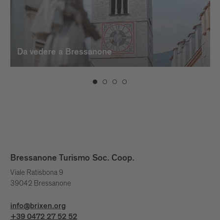
con sinuose linee curve viene ripresa nel
progetto, trasformarsi in un belvedere
sulla città e sui suoi dintorni. L’albero
monumentale presente è perno intorno al
Da vedere a Bressanone
quale l’edificio si avvinghia quasi fosse il
vaso da cui entrambi prendono vita.
Cinque campate ad arco liberano l’edificio
da terra, sollevandosi con una cortina in
calcestruzzo bocciardato a vista. Una
struttura complessa che si mantiene
salda perché anello continuo solidale.
Una sorta di gatto siamese, accovacciato
intorno all’albero.
Bressanone Turismo Soc. Coop.
Viale Ratisbona 9
39042 Bressanone
info@brixen.org
+39 0472 27 52 52