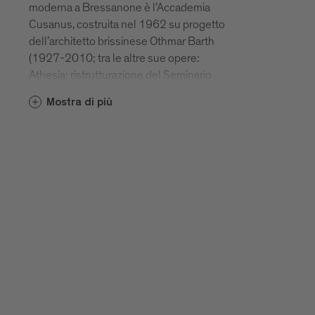
moderna a Bressanone è l’Accademia
Cusanus, costruita nel 1962 su progetto
dell’architetto brissinese Othmar Barth
(1927-2010; tra le altre sue opere:
Athesia; ristrutturazione del Seminario
maggiore; SOS Kinderdorf; Durst;
Mostra di più
complesso scolastico Salern; Gretl am
See a Caldaro; Scuola Pairdorf; Chiesa e
complesso abitativo ad Aslago). Il
complesso è formato da un corpo
compatto, lungo 70 metri, con un
rivestimento in clinker che ricorda un
edificio industriale. Oltre che sui mattoni il
progetto di Barth puntò anche sull’ampio
uso del calcestruzzo a vista. Grazie
all’impiego di questi materiali del tutto
differenti e al disegno semplice della
facciata, l’Accademia Cusanus crea un
contrasto con gli edifici circostanti del