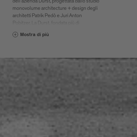
dell’azienda Durst, progettata dallo studio
monovolume architecture + design degli
architetti Patrik Pedò e Juri Anton
Pobitzer. La Durst, fondata più di
ottant’anni fa dalla famiglia Oberrauch, da
Mostra di più
tre generazioni è un’impresa leader nei
sistemi di stampa digitale avanzati. Il
nuovo headquarter si innesta
architettonicamente e funzionalmente
nel complesso formato dallo storico
corpo di fabbrica dell’amministrazione e
dai reparti di produzione. Posizionato di
fronte all’edificio preesistente, al quale è
collegato mediante una passerella
sospesa al primo piano, il nuovo edificio è
formato da una sorta di ala sollevata da
terra che termina in una torre a sei piani.
L’ala a due livelli, di forma allungata e
compatta, poggia su una piastra vetrata