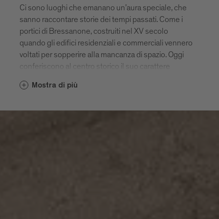
Ci sono luoghi che emanano un’aura speciale, che
sanno raccontare storie dei tempi passati. Come i
portici di Bressanone, costruiti nel XV secolo
quando gli edifici residenziali e commerciali vennero
voltati per sopperire alla mancanza di spazio. Oggi
conferiscono al centro storico il suo carattere
pittoresco. Altri gioielli architettonici sono il Duomo
Mostra di più
barocco nel cuore della città vecchia, il chiostro
adiacente e l’intero complesso del Palazzo
Vescovile.
Accanto al maestoso edificio barocco del Seminario
si trova l’Accademia Cusanus. L’architetto Othmar
Barth progettò questo edifico di tre piani in cemento
armato e mattoni a vista nel 1962, avviando di fatto
lo sviluppo dell’edilizia moderna nel centro storico di
Bressanone. Nel corso degli anni, all’Accademia si
sono affiancati numerosi altri progetti di notevole
pregio.