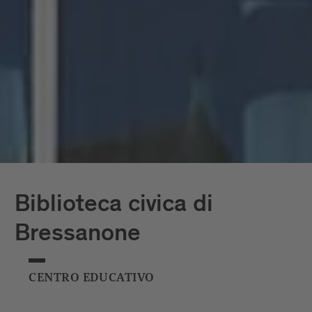
livelli richiama il profilo del Palazzo
vescovile, di cui costituisce una sorta di
contraltare. Il complesso è in grado di
ospitare circa 1700 persone.
Biblioteca civica di
Bressanone
CENTRO EDUCATIVO