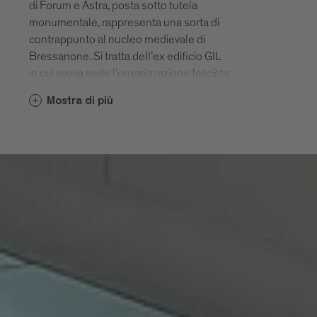
di Forum e Astra, posta sotto tutela
monumentale, rappresenta una sorta di
contrappunto al nucleo medievale di
Bressanone. Si tratta dell’ex edificio GIL
in cui aveva sede l’organizzazione fascista
Gioventù Italiana del Littorio, costruito nel
Mostra di più
1936 e fino al 1937 denominato Casa
Balilla. Progettato dagli architetti
Francesco Mansutti e Gino Miozzo di
Padova su incarico dell’Opera Nazionale
Balilla, il complesso era costituito da un
corpo centrale, una palestra, un
auditorium, un pergolato sorretto da
colonne e una piazza d’armi. Vi si
svolgevano rappresentazioni teatrali,
attività ginniche e manifestazioni legate
alla propaganda fascista.
All’esterno è ben riconoscibile lo stile
razionalista italiano con le sue linee chiare