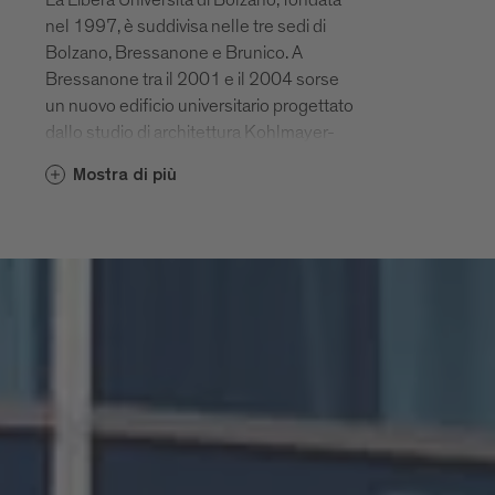
nel 1997, è suddivisa nelle tre sedi di
Bolzano, Bressanone e Brunico. A
Bressanone tra il 2001 e il 2004 sorse
un nuovo edificio universitario progettato
dallo studio di architettura Kohlmayer-
Oberst di Stoccarda per ospitare la facoltà
Mostra di più
di Scienze della formazione. Il complesso
si articola in due volumi, l’anello e il
nucleo. Il nucleo ospita gli spazi pubblici e
ad alta frequentazione dell’università: gli
atri al piano terra, le grandi aule, l’aula
magna e la biblioteca, la mensa e la
palestra. Nell’anello si trovano invece le
aule per i seminari, le stanze dei docenti,
gli uffici amministrativi ecc. L’anello e il
nucleo sono collegati da passaggi
incrociati, illuminati da pareti vetrate. Il
complesso di volumi vetrati su quattro