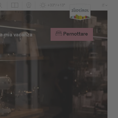
+33°/+13°
IT
DE
EN
Pernottare
a mia vacanza