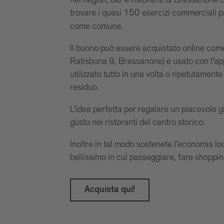
nei negozi, bar e ristoranti di Bressanone
trovare i quasi 150 esercizi commerciali p
come comune.
Il buono può essere acquistato online come
Ratisbona 9, Bressanone) e usato con l'app
utilizzato tutto in una volta o ripetutamente
residuo.
L’idea perfetta per regalare un piacevole 
gusto nei ristoranti del centro storico.
Inoltre in tal modo sostenete l'economia l
bellissimo in cui passeggiare, fare shopping
Acquista qui!