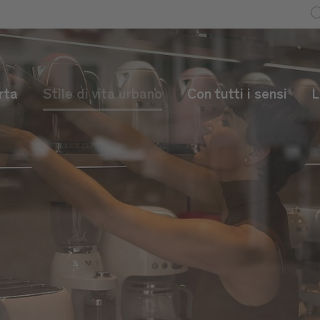
rta
Stile di vita urbano
Con tutti i sensi
L