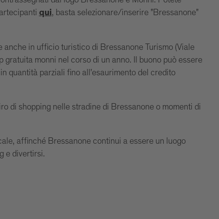
 contrassegnati dal logo Bressanone e Monni. Potete
artecipanti
, basta selezionare/inserire "Bressanone"
qui
 anche in ufficio turistico di Bressanone Turismo (Viale
 gratuita monni nel corso di un anno. Il buono può essere
 in quantità parziali fino all'esaurimento del credito
giro di shopping nelle stradine di Bressanone o momenti di
ocale, affinché Bressanone continui a essere un luogo
 e divertirsi.