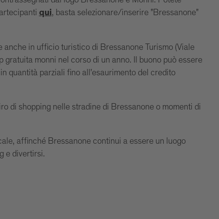
 contrassegnati dal logo Bressanone e Monni. Potete
artecipanti
, basta selezionare/inserire "Bressanone"
qui
 anche in ufficio turistico di Bressanone Turismo (Viale
 gratuita monni nel corso di un anno. Il buono può essere
 in quantità parziali fino all'esaurimento del credito
giro di shopping nelle stradine di Bressanone o momenti di
ocale, affinché Bressanone continui a essere un luogo
 e divertirsi.