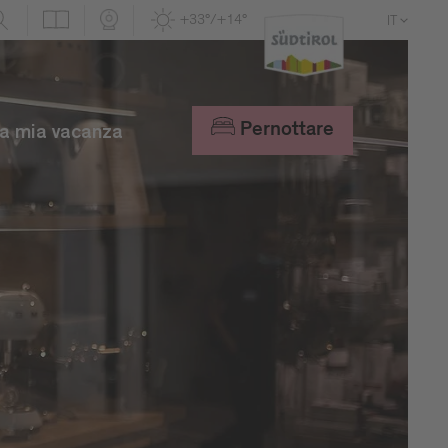
+33°/+14°
IT
DE
EN
Pernottare
a mia vacanza