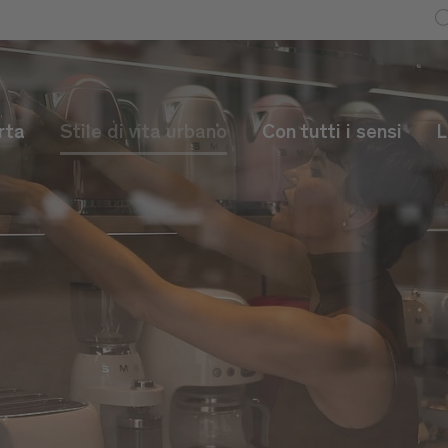
rta
Stile di vita urbano
Con tutti i sensi
L