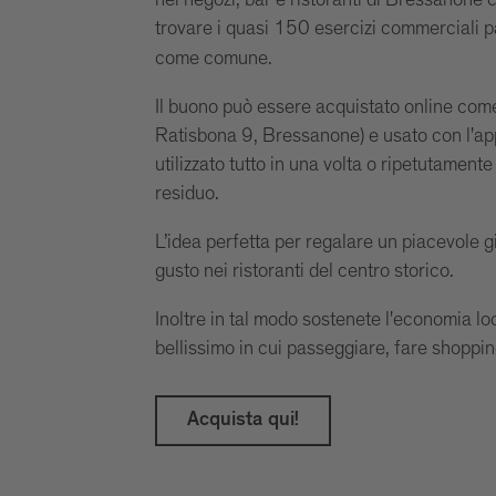
nei negozi, bar e ristoranti di Bressanone
trovare i quasi 150 esercizi commerciali p
come comune.
Il buono può essere acquistato online come
Ratisbona 9, Bressanone) e usato con l'app
utilizzato tutto in una volta o ripetutamente
residuo.
L’idea perfetta per regalare un piacevole 
gusto nei ristoranti del centro storico.
Inoltre in tal modo sostenete l'economia l
bellissimo in cui passeggiare, fare shopping
Acquista qui!