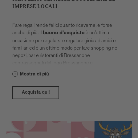
IMPRESE LOCALI
Fare regali rende felici quanto riceverne, e forse
anche di più. Il
è un’ottima
buono d'acquisto
occasione per regalarsi e regalare gioia ad amici e
familiari ed è un ottimo modo per fare shopping nei
negozi, bar e ristoranti di Bressanone
contrassegnati dal logo Bressanone e
Monni. Potete trovare i quasi 150 esercizi
Mostra di più
commerciali partecipanti
, basta
qui
selezionare/inserire "Bressanone" come comune.
Acquista qui!
Il buono può essere acquistato online come anche
in ufficio turistico di Bressanone Turismo (Viale
Ratisbona 9, Bressanone) e usato con l'app gratuita
monni nel corso di un anno. Il buono può essere
utilizzato tutto in una volta o ripetutamente in
quantità parziali fino all'esaurimento del credito