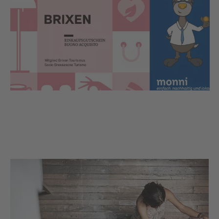
residuo.
L’idea perfetta per regalare un piacevole giro di
shopping nelle stradine di Bressanone o momenti di
gusto nei ristoranti del centro storico.
Inoltre in tal modo sostenete l'economia locale,
affinché Bressanone continui a essere un luogo
bellissimo in cui passeggiare, fare shopping e
divertirsi.