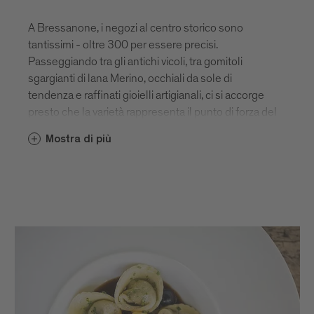
A Bressanone, i negozi al centro storico sono
tantissimi - oltre 300 per essere precisi.
Passeggiando tra gli antichi vicoli, tra gomitoli
sgargianti di lana Merino, occhiali da sole di
tendenza e raffinati gioielli artigianali, ci si accorge
presto che la varietà rappresenta il punto di forza del
commercio locale. Se non sapete ancora cosa
Mostra di più
comprare a Bressanone, vi diciamo solo che con la
sua variopinta offerta, la città conquisterà tutti:
buongustai, modaioli e amanti delle cose belle. Qui
potete scoprire di più sui singoli negozi di
Bressanone, Alto Adige.