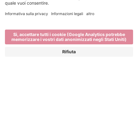
Chi siamo
Home
Chi siamo
BRESSANONE TURISMO
Una città circondata da montagne. Stile urbano con
aria di montagna. E una cucina alpina con un tocco
mediterraneo. Vale la pena visitare Bressanone. Ma