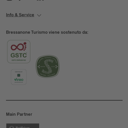
dotazioni, prezzi, posizione, recapiti e altri servizi. Se
disponibili, vengono descritti anche i servizi di
Info & Service
ristorazione, le sale per eventi, le offerte per il tempo
libero o i servizi aggiuntivi come i parcheggi.
Bressanone Turismo viene sostenuto da:
1.2 Funzioni generali del sito web
Il sito web offre agli utenti la possibilità di informarsi
sull'offerta dell'hotel o della struttura e di
contattarla. A seconda dell'implementazione
tecnica, possono essere fornite anche funzioni per
la richiesta di prenotazione, la prenotazione o la
selezione di servizi aggiuntivi. Inoltre, possono
essere disponibili informazioni su orari di check-in e
check-out, arrivo, servizi speciali o possibilità di
parcheggio. Elementi interattivi come moduli,
gallerie di immagini, mappe o visualizzazioni del
Main Partner
calendario ne facilitano l'utilizzo.