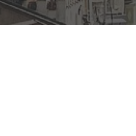
er il
anone!
In qualità di soggett
Cooperativa (con sede 
diventare per i locali 
attraverso un’azione s