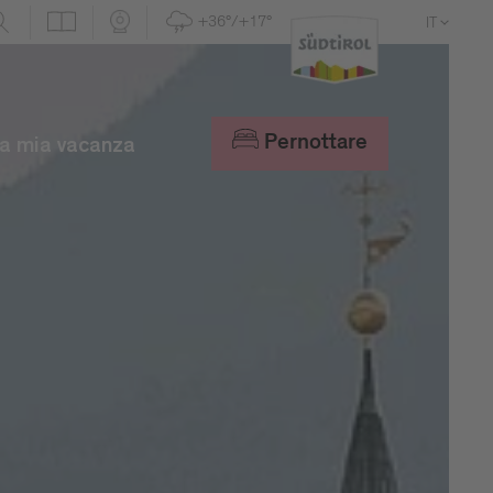
+36°/+17°
IT
DE
EN
Pernottare
a mia vacanza