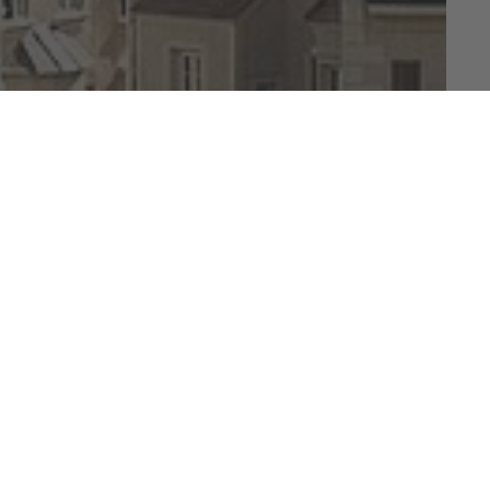
o di sviluppo regionale, la Bressanone Turismo
a Bressanone) si è posta l’obiettivo di
e gli ospiti un’eccellenza della regione alpina
ostenibile ed innovativa. Entra nel team della