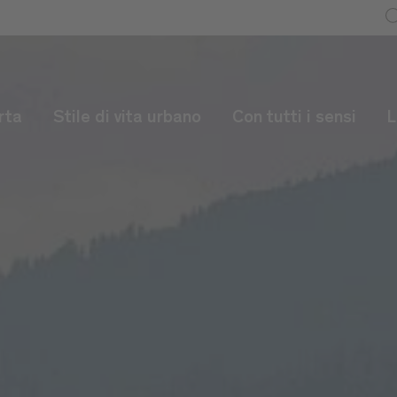
rta
Stile di vita urbano
Con tutti i sensi
L