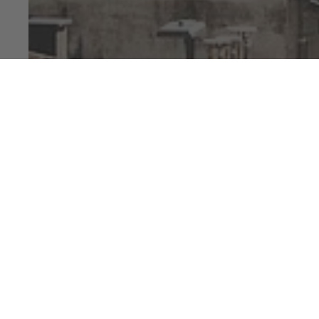
Jobs
Home
Lavora con noi p
futuro di Bress
TEAM BRIXEN