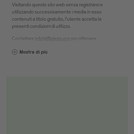
Visitando questo sito web senza registrarsi e
utilizzando successivamente i media in esso
contenuti a titolo gratuito, l'utente accetta le
presenti condizioni di utilizzo.
Contattare
info(at)brixen.org
per ottenere
l'autorizzazione all'uso.
Mostra di più
In caso di pubblicazione o utilizzo, il riferimento alla
fonte e la designazione dell'autore devono essere
indicati come segue: "Brixen Tourismus/Nome e
cognome autore".
Si trova
direttamente, cioè sotto o accanto al rispettivo
supporto
nell'imprinting
sui canali di social media direttamente nel post