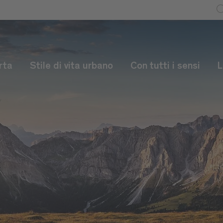
rta
Stile di vita urbano
Con tutti i sensi
L