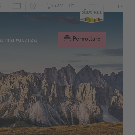
+36°/+17°
IT
DE
EN
Pernottare
a mia vacanza