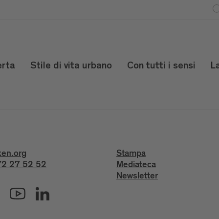
erta
Stile di vita urbano
Con tutti i sensi
L
xen.org
Stampa
2 27 52 52
Mediateca
Newsletter