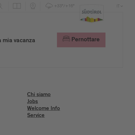
+33°/+16°
IT
DE
EN
Pernottare
a mia vacanza
Chi siamo
Jobs
Welcome Info
Service