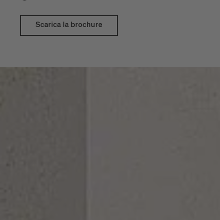
brochure di
da scaricare.
benvenuto
I
NNOVALLEY
Scarica la brochure