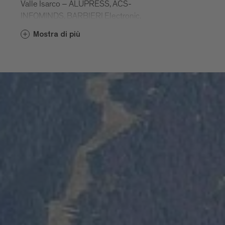
Valle Isarco – ALUPRESS, ACS-
INFOMINDS, BARBIERI Electronic,
DUKA, MICROTEC e PROGRESS –
Mostra di più
hanno fondato una propria rete con
personalità giuridica, nata dall’iniziativa per
lo sviluppo del territorio INNOVALLEY.