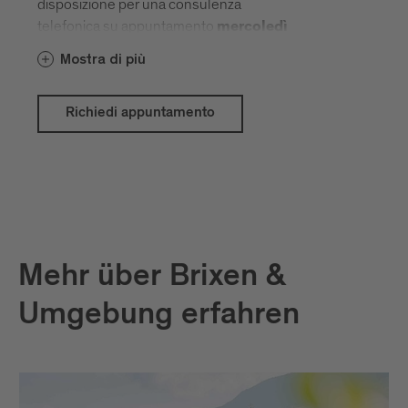
disposizione per una consulenza
telefonica su appuntamento
m
e
rcoledì
e giovedì dalle 15.00 alle 17.00.
Mostra di più
Le richieste di appuntamento devono
essere inviate
dal datore di lavoro via
Richiedi appuntamento
indicando il nome del
e-mail
collaboratore/della collaboratrice, il
paese di provenienza e la domanda
specifica all’indirizzo:
📩
maria.liendo(at)brixen.org
Mehr über Brixen &
Umgebung erfahren