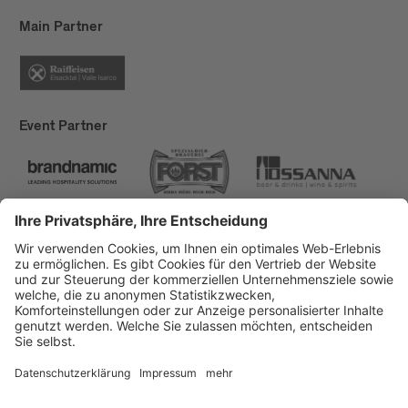
wurde im Vergleich zu 2022, 2023 um 50%
Main Partner
reduziert, von 10 MWh auf 4,5 MWh. Durch das
Abschalten von Straßenlampen und
Außenbeleuchtungen kommen wir auf eine
Ersparnis im Zeitraum des Festivals von zirka 3
MWh. Das ergibt einen Nettoverbrauch von 1,5
Event Partner
MWh in 19 Tagen.
Brixen Tourismus
Privacy
Impressum
Förderungen
Sitemap
Barrierefreiheitserklärung
Cookie-Einstellungen