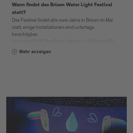
Wann findet das Brixen Water Light Festival
statt?
Das Festival findet alle zwei Jahre in Brixen im Mai
statt, einige Installationen sind untertags
besichtigbar.
Ausgabe 2026: Das Brixen Water Light Festival ©
findet vom 29. April bis 16. Mai 2026 in Brixen und
Mehr anzeigen
Umgebung statt
Findet das Brixen Water Light Festival bei Tag
oder bei Nacht statt?
Das Festival findet bei Tag und bei Nacht statt.
Night Time (Brixen): 21.00–00.00 Uhr
Day Time (Brixen): 17.00–20.30 Uhr - Schenoni
Areal, Urban Lab. Festung Franzensfeste - 10.00–
18.00 Uhr
Braucht es für das Festival Tickets?
Die frei zugänglichen Installationen können täglich