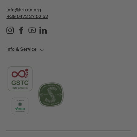
info@brixen.org
Ist das Brixen Water Light Festival
+39 0472 27 52 52
barrierefrei?
Das Festival in der Altstadt von Brixen ist
größtenteils für Rollstuhlfahrer zugänglich. Genaue
Auskunft kann dir das
Infobüro von Brixen
Tourismus
geben.
Info & Service
Gibt es eine Auswahl an Tipps für
Unterkünfte, Restaurants, Bars & Geschäfte?
Ja, eine Auswahl haben wir
hier
zusammengestellt.
Wie komme ich am besten nach Brixen?
Alle Infos zur nachhaltigen Anreise findest du
hier
auf unserer Seite.
Wie viel Strom verbraucht das Water Light
Festival?
Der Stromverbrauch der Lichtkunstinstallationen