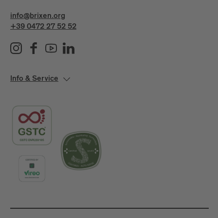
info@brixen.org
Ist das Brixen Water Light Festival
+39 0472 27 52 52
barrierefrei?
Das Festival in der Altstadt von Brixen ist
größtenteils für Rollstuhlfahrer zugänglich. Genaue
Auskunft kann dir das
Infobüro von Brixen
Tourismus
geben.
Info & Service
Gibt es eine Auswahl an Tipps für
Unterkünfte, Restaurants, Bars & Geschäfte?
Ja, eine Auswahl haben wir
hier
zusammengestellt.
Wie komme ich am besten nach Brixen?
Alle Infos zur nachhaltigen Anreise findest du
hier
auf unserer Seite.
Wie viel Strom verbraucht das Water Light
Festival?
Der Stromverbrauch der Lichtkunstinstallationen