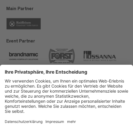
wurde im Vergleich zu 2022, 2023 um 50%
Main Partner
reduziert, von 10 MWh auf 4,5 MWh. Durch das
Abschalten von Straßenlampen und
Außenbeleuchtungen kommen wir auf eine
Ersparnis im Zeitraum des Festivals von zirka 3
MWh. Das ergibt einen Nettoverbrauch von 1,5
Event Partner
MWh in 19 Tagen.
Brixen Tourismus
Privacy
Impressum
Förderungen
Sitemap
Barrierefreiheitserklärung
Cookie-Einstellungen