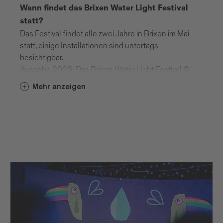
Wann findet das Brixen Water Light Festival
statt?
Das Festival findet alle zwei Jahre in Brixen im Mai
statt, einige Installationen sind untertags
besichtigbar.
Ausgabe 2026: Das Brixen Water Light Festival ©
findet vom 29. April bis 16. Mai 2026 in Brixen und
Mehr anzeigen
Umgebung statt
Findet das Brixen Water Light Festival bei Tag
oder bei Nacht statt?
Das Festival findet bei Tag und bei Nacht statt.
Night Time (Brixen): 21.00–00.00 Uhr
Day Time (Brixen): 17.00–20.30 Uhr - Schenoni
Areal, Urban Lab. Festung Franzensfeste - 10.00–
18.00 Uhr
Braucht es für das Festival Tickets?
Die frei zugänglichen Installationen können täglich