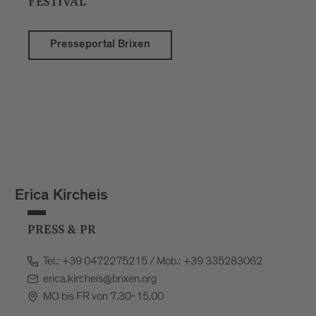
FESTIVAL
Presseportal Brixen
Erica Kircheis
PRESS & PR
Tel.: +39 0472275215 / Mob.: +39 335283062
erica.kircheis@brixen.org
MO bis FR von 7.30-15.00