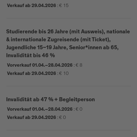
FESTIVALPASS UND STANDORTE
:
€ 15
Verkauf ab 29.04.2026
Der
ermöglicht den Eintritt in
Festivalpass
fünf
:
außergewöhnliche Locations
Studierende bis 26 Jahre (mit Ausweis), nationale
| Playmodes (ES) |
Horizon
Musikschule Brixen
& internationale Zugreisende (mit Ticket),
| Liminal State (IT) |
+3°
Schenoni Urban Lab
Jugendliche 15–19 Jahre, Senior*innen ab 65,
| Gan Jian (CHN) |
Hofburg Brixen
Invalidität bis 46 %
Cornerstone.INTEG
:
€ 8
Vorverkauf 01.04.–28.04.2026
| Lysteater (UKR) |
Imagine Peace
Frauenkirche
:
€ 10
Verkauf ab 29.04.2026
| Kokoschka Revival (IT)
Festung Franzensfeste
|
a mesa usc
Invalidität ab 47 % + Begleitperson
:
€ 0
Vorverkauf 01.04.–28.04.2026
:
€ 0
Verkauf ab 29.04.2026
TICKETVERKAUF:
online ab sofort erhältlich