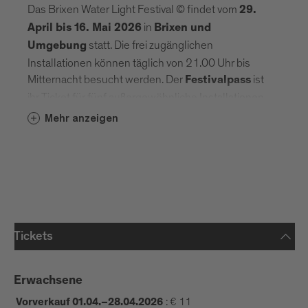
Das Brixen Water Light Festival © findet vom
29.
in
April bis 16. Mai 2026
Brixen und
statt. Die frei zugänglichen
Umgebung
Installationen können täglich von 21.00 Uhr bis
Mitternacht besucht werden. Der
ist
Festivalpass
ihr Ticket für fünf außergewöhnliche Installationen
an Orten, die nur für das Water Light Festival ©
Mehr anzeigen
zugänglich gemacht werden!
ÖFFNUNGSZEITEN
21.00–00.00 Uhr
Night Time (Brixen):
17.00–20.30 Uhr
Day Time (Brixen):
Schenoni Areal
Tickets
Urban Lab: letzter Einlass um 20.00 Uhr
10.00–18.00 Uhr
Festung Franzensfeste:
Erwachsene
:
€ 11
Vorverkauf 01.04.–28.04.2026