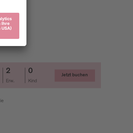
2
0
Jetzt buchen
Erw.
Kind
ie