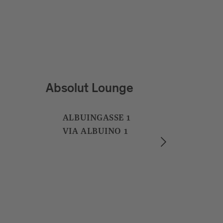
Finsterwirt Oste Scuro
DOMGASSE 3
VICOLO DUOMO 3