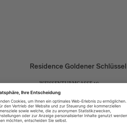
l
Hotel Krone
STADLGASSE 4
VIA FIENILI 4