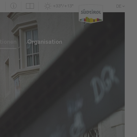
+33°/+13°
DE
EN
IT
tionen
Organisation