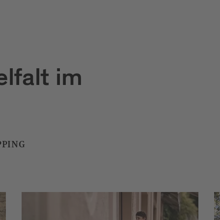
lfalt im
PPING