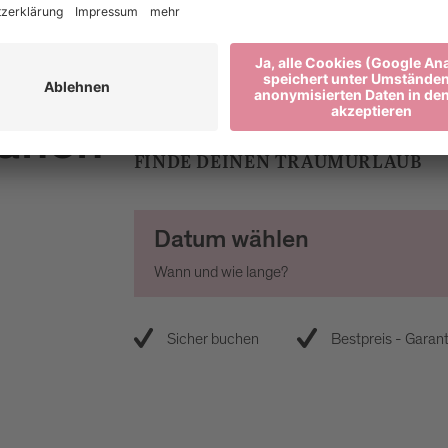
lanen
FINDE DEINEN TRAUMURLAUB
Datum wählen
Wann und wie lange?
Sicher buchen
Bestpreis - Garant