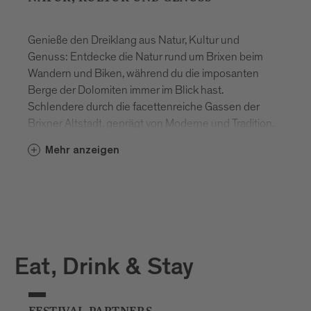
Genieße den Dreiklang aus Natur, Kultur und
Genuss: Entdecke die Natur rund um Brixen beim
Wandern und Biken, während du die imposanten
Berge der Dolomiten immer im Blick hast.
Schlendere durch die facettenreiche Gassen der
Brixner Altstadt, geprägt von Moderne und Tradition.
Mach eine Pause in einer der vielen einzigartigen
Mehr anzeigen
Bar- und Restaurantbetrieben und lerne so die
Südtiroler Gastlichkeit bei einem Glas lokalen
Weißwein kennen und lieben.
Lust mehr zu entdecken? Wir freuen uns auf Dich!
Eat, Drink & Stay