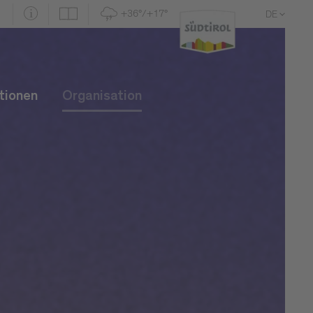
+36°/+17°
DE
EN
IT
tionen
Organisation