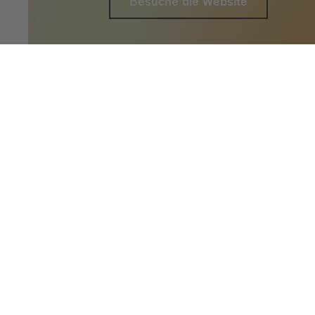
Besuche die Website
Imagine Peace
Home
Imagine Peace
IMAGINE PEACE ist ein von der Europäische
verbindet: Brixen Water Light Festival (It
Festival (Deutschland), Fjord Oslo (Norwege
Durch grenzüberschreitende künstlerisch