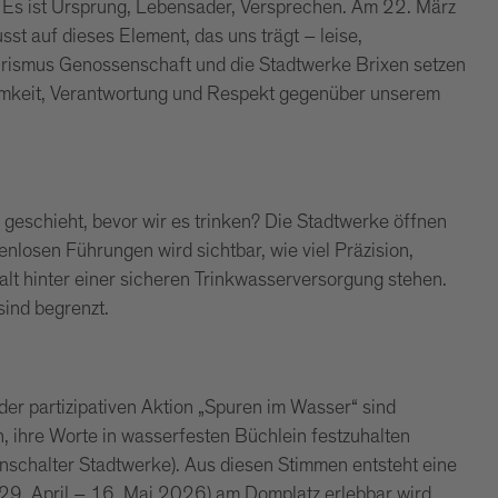
. Es ist Ursprung, Lebensader, Versprechen. Am 22. März
sst auf dieses Element, das uns trägt – leise,
ourismus Genossenschaft und die Stadtwerke Brixen setzen
amkeit, Verantwortung und Respekt gegenüber unserem
eschieht, bevor wir es trinken? Die Stadtwerke öffnen
enlosen Führungen wird sichtbar, wie viel Präzision,
lt hinter einer sicheren Trinkwasserversorgung stehen.
 sind begrenzt.
r partizipativen Aktion „Spuren im Wasser“ sind
 ihre Worte in wasserfesten Büchlein festzuhalten
nschalter Stadtwerke). Aus diesen Stimmen entsteht eine
l (29. April – 16. Mai 2026) am Domplatz erlebbar wird.