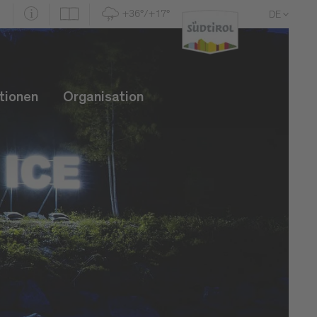
+36°/+17°
DE
EN
IT
tionen
Organisation