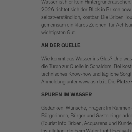
Wasser ist hier kein Hintergrundrauschen
2026 richtet sich der Blick in Brixen bewu
selbstverständlich, kostbar. Die Brixen T
gemeinsam ein klares Zeichen: für Achts
wichtigsten Gut.
AN DER QUELLE
Wie kommt das Wasser ins Glas? Und was g
die Türen zur Quelle in Schalders. Bei kost
technisches Know-how und tägliche Sorgfa
Anmeldung unter
www.asmb.it
. Die Plätze
SPUREN IM WASSER
Gedanken, Wünsche, Fragen: Im Rahmen de
Bürgerinnen, Bürger und Gäste eingeladen,
(Tourist Info Brixen, Acquarena und Kunde
Installation, die beim Water Light Festiva