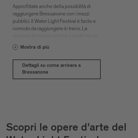
Approfittate anche della possibilità di
raggiungere Bressanone con i mezzi
pubblici. Il Water Light Festival è facile e
comodo da raggiungere in treno. La
stazione ferroviaria si trova a pochi minuti
a piedi dal centro storico. Informazioni in
Mostra di più
base al paese d'origine:
www.megliointreno.it
Dettagli su come arrivare a
www.bahn.com
Bressanone
www.oebb.at
www.sbb.ch
www.trenitalia.it
www.italotreno.it
Grazie ai vantaggi della BrixenCard e al
buon funzionamento del sistema di
Scopri le opere d'arte del
mobilità locale, anche l'utilizzo dei mezzi
pubblici a Bressanone e dintorni e in Alto