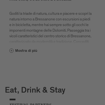
Goditi la triade di natura, cultura e piacere e scopri la
natura intorno a Bressanone con escursioni a piedi
e in bicicletta, mentre hai sempre sotto gli occhi le
imponenti montagne delle Dolomiti. Passeggia tra i
vicoli caratteristici del centro storico di Bressanone,
caratterizzato da modernità e tradizione. Concediti
una pausa in uno dei tanti bar e ristoranti unici e
Mostra di più
impara a conoscere e amare l'ospitalità altoatesina
con un bicchiere di vino bianco locale.
Vuoi scoprire di più? Ti aspettiamo!
Eat, Drink & Stay