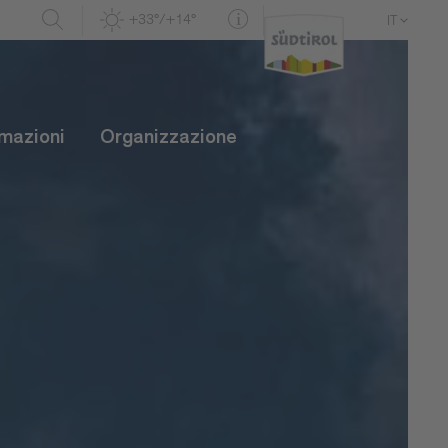
+33°/+14°
IT
DE
EN
rmazioni
Organizzazione