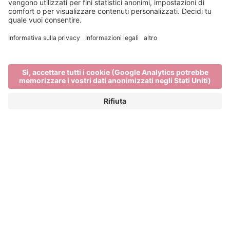
Vai al sito web
Imagine Peace
IMAGINE PEACE è un progetto cofinanziato
dall’Unione Europea che collega cinque festival
della luce: Brixen Water Light Festival (Italia),
Copenhagen Light Festival (Danimarca), Essen
Light Festival (Germania), Fjord Oslo (Norvegia) e