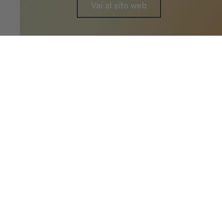
Vai al sito web
Imagine Peace
Home
Imagine Peace
IMAGINE PEACE è un progetto cofinanziato 
luce: Brixen Water Light Festival (Italia),
Festival (Germania), Fjord Oslo (Norvegia) e
collaborazione artistica transfrontaliera, 