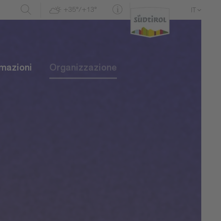
+35°/+13°
IT
DE
EN
rmazioni
Organizzazione