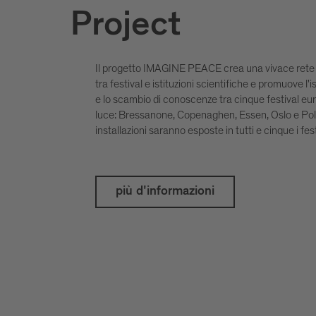
Project
rds Peace
CA
Il progetto IMAGINE PEACE crea una vivace rete 
tra festival e istituzioni scientifiche e promuove l'
e lo scambio di conoscenze tra cinque festival eur
luce: Bressanone, Copenaghen, Essen, Oslo e Pol
installazioni saranno esposte in tutti e cinque i fest
Visualia Studio
più d'informazioni
Pallets
PIAZZA STAZIONE