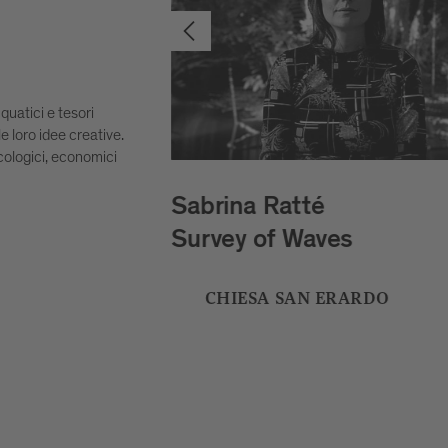
quatici e tesori
le loro idee creative.
 ecologici, economici
Playmodes
HORIZON
O
SCUOLA DI MUSICA DI
BRESSANONE