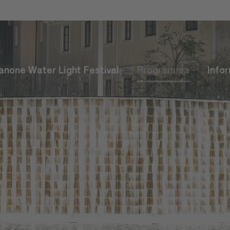
anone Water Light Festival
Programma
Info