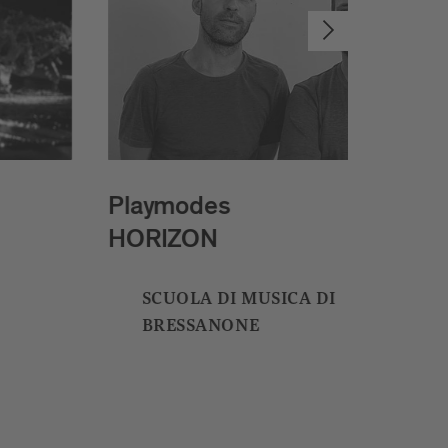
Studio McGuire
Sirens
HOTEL JAROLIM, PISCINA