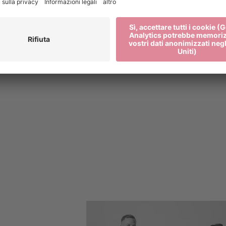
Julian Hölscher
Tropfstein
MO, PIAZZA
BIBLIOTECA DI BRESSANON