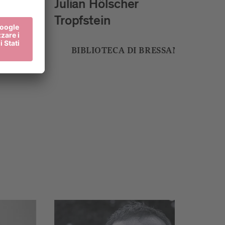
Sophie Guyot
Stardust Memory Project
E
STUFLES
Claudia Reh