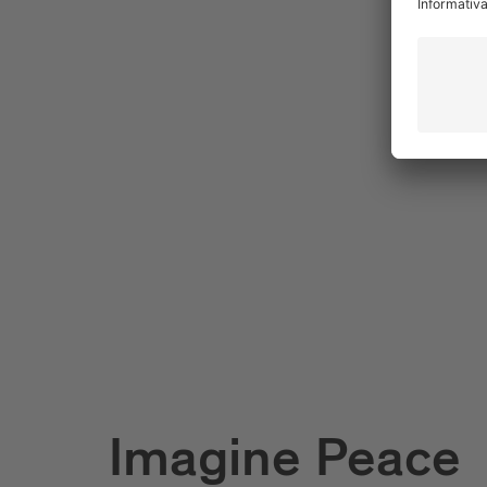
Miriam Prantl
Spheres
BRESSANONE TURIS
Imagine Peace
Behrens