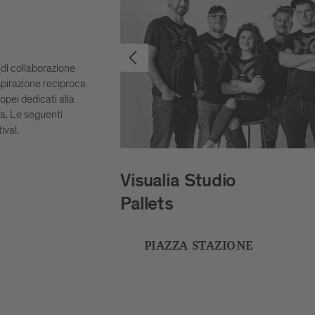
di collaborazione
ispirazione reciproca
opei dedicati alla
a. Le seguenti
ival.
Petar Šćulac
SpatialDivergence
BOUTIQUE HOTEL BADHAU
CORTILE INTERNO