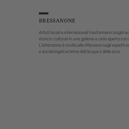
VICA
BRESSANONE
Artisti locali e internazionali trasformano luoghi ac
storico-culturali in una galleria a cielo aperto con 
L'attenzione è rivolta alle riflessioni sugli aspetti
e sociali legati al tema dell'acqua e della luce.
Sabrina Ratté
Survey of Waves
CHIESA SAN ERARD