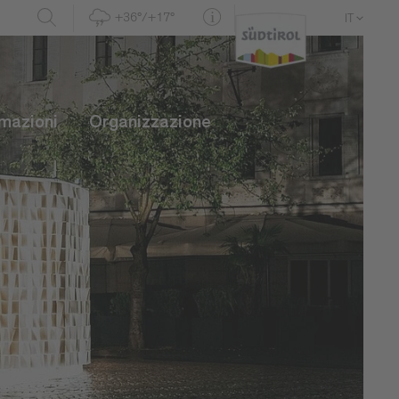
+36°/+17°
IT
DE
EN
rmazioni
Organizzazione