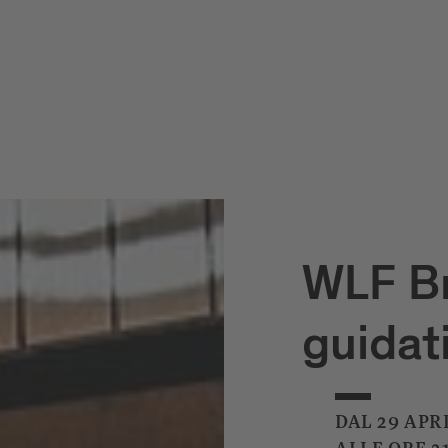
WLF B
guidat
DAL 29 APR