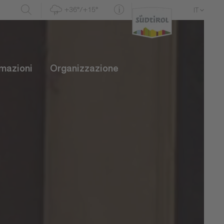
+36°/+15°
IT
DE
EN
rmazioni
Organizzazione