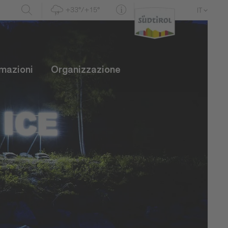
+33°/+15°
IT
DE
EN
rmazioni
Organizzazione