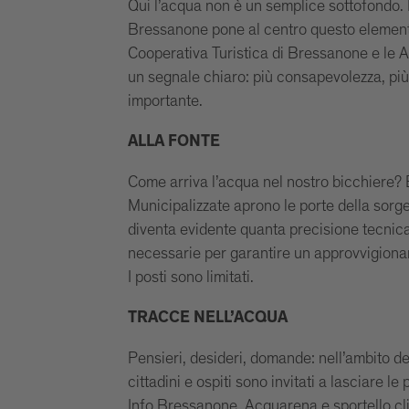
Qui l’acqua non è un semplice sottofondo. 
Bressanone pone al centro questo elemento 
Cooperativa Turistica di Bressanone e le 
un segnale chiaro: più consapevolezza, più r
importante.
ALLA FONTE
Come arriva l’acqua nel nostro bicchiere
Municipalizzate aprono le porte della sorgen
diventa evidente quanta precisione tecnic
necessarie per garantire un approvvigionam
I posti sono limitati.
TRACCE NELL’ACQUA
Pensieri, desideri, domande: nell’ambito dell
cittadini e ospiti sono invitati a lasciare le
Info Bressanone, Acquarena e sportello cli