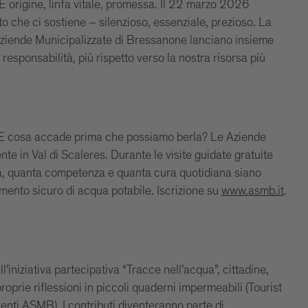
È origine, linfa vitale, promessa. Il 22 marzo 2026
che ci sostiene – silenzioso, essenziale, prezioso. La
Aziende Municipalizzate di Bressanone lanciano insieme
esponsabilità, più rispetto verso la nostra risorsa più
? E cosa accade prima che possiamo berla? Le Aziende
te in Val di Scaleres. Durante le visite guidate gratuite
a, quanta competenza e quanta cura quotidiana siano
ento sicuro di acqua potabile. Iscrizione su
www.asmb.it
.
’iniziativa partecipativa “Tracce nell’acqua”, cittadine,
 proprie riflessioni in piccoli quaderni impermeabili (Tourist
enti ASMB). I contributi diventeranno parte di