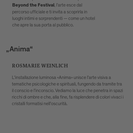
dalla luce, scoprendo le storie dietro le
, l’arte esce dal
Beyond the Festival
opere e portando con te il festival non
percorso ufficiale e ti invita a scoprirla in
solo come ricordo, ma come esperienza
luoghi intimi e sorprendenti — come un hotel
vissuta. Ideale per viaggiatori curiosi,
che apre la sua porta al pubblico.
coppie, famiglie e gruppi che cercano
qualcosa di più di una semplice
passeggiata. I posti sono limitati – si
„Anima“
consiglia la prenotazione anticipata
presso Bressanone Turismo.
ROSMARIE WEINLICH
L'installazione luminosa «Anima» unisce l'arte visiva a
tematiche psicologiche e spirituali, fungendo da tramite tra
a
il conscio e l'inconscio. Vediamo la luce che penetra in spazi
ricchi di ombre e che, alla fine, fa risplendere di colori vivaci i
cristalli formatisi nell'oscurità.