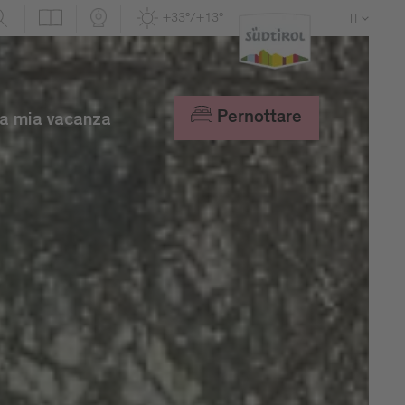
+33°/+13°
IT
DE
EN
Pernottare
a mia vacanza