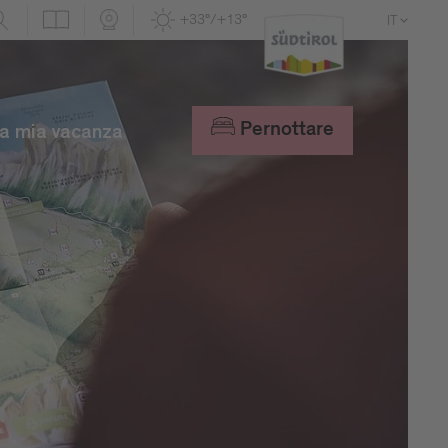
+33°/+13°
IT
DE
EN
Pernottare
a mia vacanza