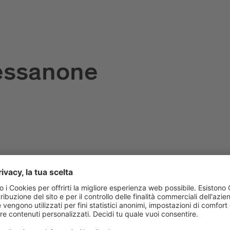
ressanone
ualcosa di diverso? I punti di noleggio bici sulla Plose e
city bike. Chiamate, prenotate e iniziate!