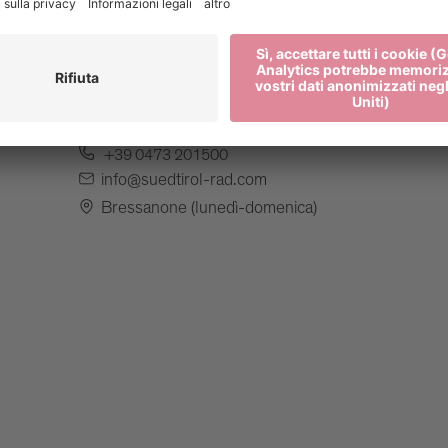
Bici Alto Adige
+39 0473 201500
info@suedtirol-rad.com
Bressanone (lunedì-domenica)