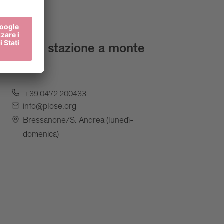
Infoshop stazione a monte
Plose
+39 0472 200433
info@plose.org
Bressanone/S. Andrea (lunedì-
domenica)