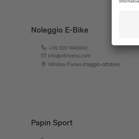
Noleggio E-Bike
+39 329 7842843
info@villnoess.com
Villnöss/Funes (maggio-ottobre)
Papin Sport