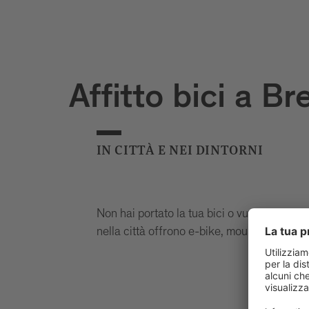
Affitto bici a B
IN CITTÀ E NEI DINTORNI
Non hai portato la tua bici o vuoi provare q
nella città offrono e-bike, mountain bike o 