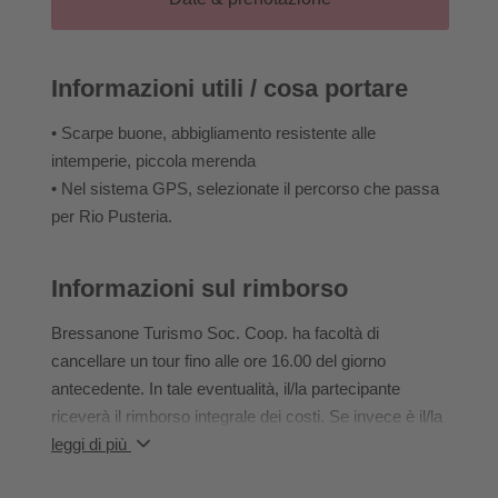
più intensamente con tutti i nostri sensi.
Ca. 2-3 h | 7 km | ↑ 150-200 m | facile
Informazioni utili / cosa portare
• Scarpe buone, abbigliamento resistente alle
intemperie, piccola merenda
• Nel sistema GPS, selezionate il percorso che passa
per Rio Pusteria.
Informazioni sul rimborso
Bressanone Turismo Soc. Coop. ha facoltà di
cancellare un tour fino alle ore 16.00 del giorno
antecedente. In tale eventualità, il/la partecipante
riceverà il rimborso integrale dei costi. Se invece è il/la
partecipante a ritirare la sua iscrizione al tour dopo le
leggi di più
ore 16.00, questi/a dovrà farsi carico per intero dei