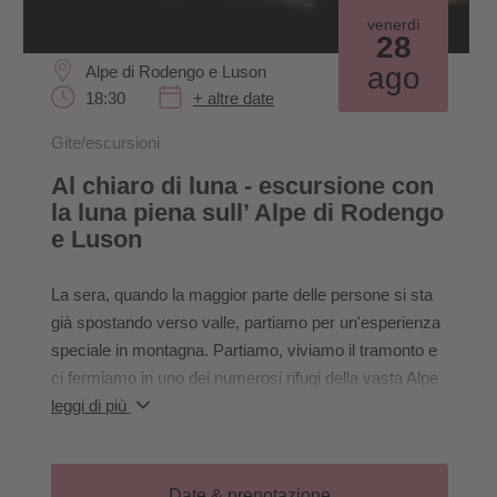
venerdì
28
ago
Alpe di Rodengo e Luson
18:30
+ altre date
Gite/escursioni
Al chiaro di luna - escursione con
la luna piena sull’ Alpe di Rodengo
e Luson
La sera, quando la maggior parte delle persone si sta
già spostando verso valle, partiamo per un'esperienza
speciale in montagna. Partiamo, viviamo il tramonto e
ci fermiamo in uno dei numerosi rifugi della vasta Alpe
di Rodengo e Luson (la cena non è inclusa nel prezzo).
leggi di più
Dopo un breve rinfresco, viviamo l'atmosfera mistica di
una notte di luna piena. Attraverso l'oscurità, la luce
della luna e il silenzio della sera, percepiamo la natura
Date & prenotazione