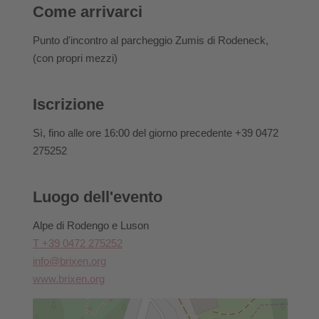
costi.
Come arrivarci
In caso di mancata partecipazione a un’offerta
prenotata, il/la partecipante non potrà avvalersi di
Punto d'incontro al parcheggio Zumis di Rodeneck,
un’altra offerta né riceverà il rimborso del denaro.
(con propri mezzi)
Un cambio di iscrizione in caso di attività già prenotate
è consentito fino alle ore 14.00 del giorno antecedente.
Iscrizione
Qualora l’evento venisse annullato a causa di divieti
ufficiali, imposizioni sproporzionate o per altri motivi
Sì
, fino alle ore 16:00 del giorno precedente +39 0472
al/alla partecipante non sarà addebitato alcun costo di
275252
annullamento.
Per informazioni sulla cancellazione, le condizioni di
Luogo dell'evento
annullamento o simili, si prega di contattare
direttamente Bressanone Turismo.
Alpe di Rodengo e Luson
T +39 0472 275252
info@brixen.org
www.brixen.org