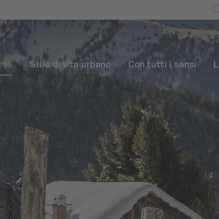
rta
Stile di vita urbano
Con tutti i sensi
L