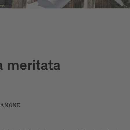
la meritata
SSANONE