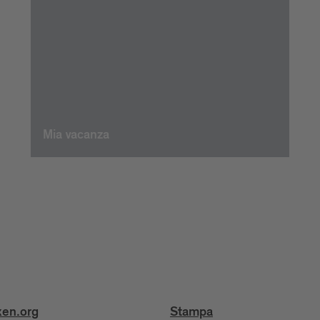
Mia vacanza
xen.org
Stampa