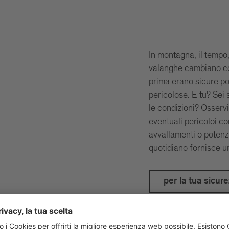
In montagna, il tempo,
valanghe cambiano co
prima erano sicure p
pericolose. E tu? Sei 
le condizioni? Osserv
eventuali pericoloi c
avvallamenti o potenzi
quotidiano fornisce u
per la tua sicure