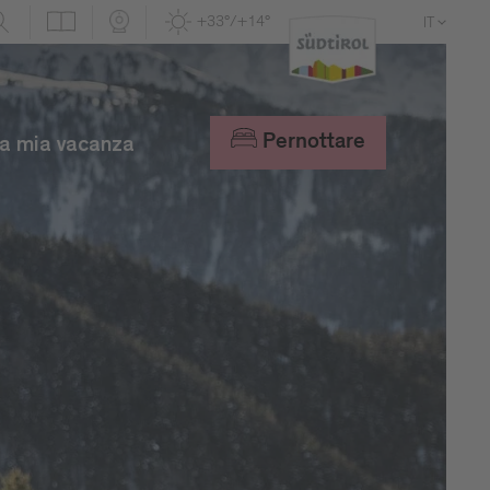
+33°/+14°
IT
DE
EN
Pernottare
a mia vacanza