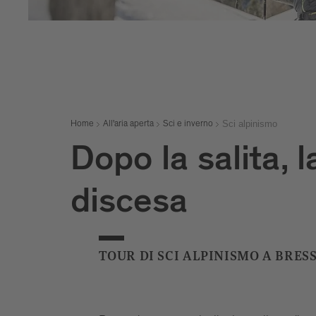
Sci alpinismo
Home
All'aria aperta
Sci e inverno
Dopo la salita, 
discesa
TOUR DI SCI ALPINISMO A BRE