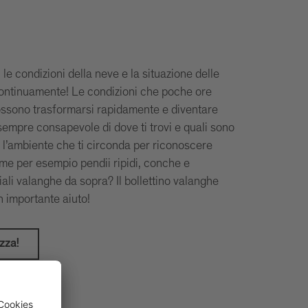
 le condizioni della neve e la situazione delle
ntinuamente! Le condizioni che poche ore
ossono trasformarsi rapidamente e diventare
sempre consapevole di dove ti trovi e quali sono
i l’ambiente che ti circonda per riconoscere
ome per esempio pendii ripidi, conche e
ali valanghe da sopra? Il bollettino valanghe
n importante aiuto!
zza!