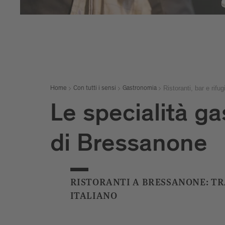
Ristoranti, bar e rifug
Home
Con tutti i sensi
Gastronomia
Le specialità g
di Bressanone
RISTORANTI A BRESSANONE: TR
ITALIANO