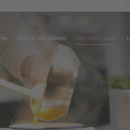
rta
Stile di vita urbano
Con tutti i sensi
L