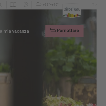
+33°/+16°
IT
DE
EN
Pernottare
a mia vacanza