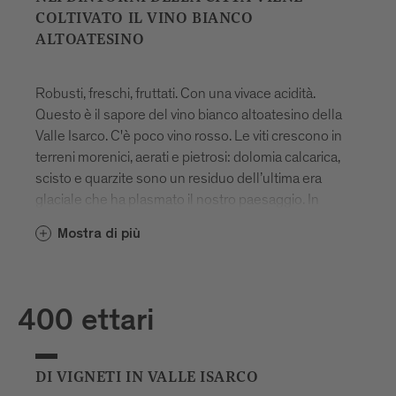
COLTIVATO IL VINO BIANCO
ALTOATESINO
Robusti, freschi, fruttati. Con una vivace acidità.
Questo è il sapore del vino bianco altoatesino della
Valle Isarco. C'è poco vino rosso. Le viti crescono in
terreni morenici, aerati e pietrosi: dolomia calcarica,
scisto e quarzite sono un residuo dell’ultima era
glaciale che ha plasmato il nostro paesaggio. In
autunno le notti sono molto fredde e le cime già si
Mostra di più
ricoprono di neve, ma le giornate sono ancora calde.
Questo è ideale per la viticoltura, poiché fa sì che gli
acidi permangano sulla pianta e i grappoli d’uva
continuino a sviluppare aromi intensi.
400 ettari
DI VIGNETI IN VALLE ISARCO