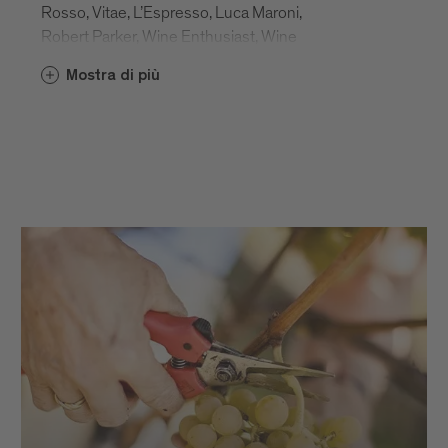
Rosso, Vitae, L’Espresso, Luca Maroni,
Robert Parker, Wine Enthusiast, Wine
Spectator, Slow Wine e molte altre. I
Mostra di più
numerosi riconoscimenti confermano le
condizioni ottimali della Valle Isarco quale
zona vitivinicola ma anche il grande
impegno di vignaioli e cantinieri che
hanno fatto della loro passione una vera e
propria arte grazie alla quale nascono i vini
tipici dell’Alto Adige - autentici e di
carattere.