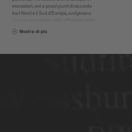
monasteri, veri e propri punti di raccordo
tra il Nord e il Sud d’Europa, svolgevano
un ruolo essenziale nella diffusione della
viticoltura locale. Ne è un esempio, dal
Mostra di più
1142 in poi, la cantina dell’Abbazia di
Novacella. Dentro le spesse mura delle
cantine dei conventi si conservava il vino
per i religiosi, la popolazione locale e i
pellegrini. I vitigni di allora, come il Furner
e il Blatterle, davano probabilmente vini
piuttosto acidi. Più tardi, agli inizi del XIX
secolo, i borgomastri di Bressanone e dei
paesi vicini si recarono a Vienna
dall’arciduca Giovanni e gli chiesero di
concedere loro dei nuovi vitigni. Il sovrano
ne accolse la richiesta. Da allora la
viticoltura locale non ha smesso di
progredire. Grazie a tutto questo, ancora