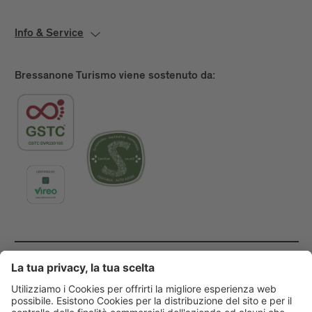
Info & Service
Bressanone Turismo viene sostenuto da:
Main Partner