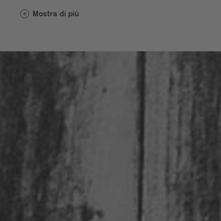
conoscenze riguardo alle varietà coltivate
Mostra di più
quasi esclusivamente in purezza. E se
accanto agli antichi saperi madre natura
regala un clima favorevole e terreni ricchi
di minerali, in Valle Isarco non possono
che crescere grappoli d’uva che verranno
trasformati in vini la cui eccellenza viene
premiata ogni anno con numerosi
riconoscimenti.