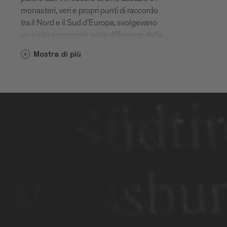
monasteri, veri e propri punti di raccordo
tra il Nord e il Sud d’Europa, svolgevano
un ruolo essenziale nella diffusione della
viticoltura locale. Ne è un esempio, dal
Mostra di più
1142 in poi, la cantina dell’Abbazia di
Novacella. Dentro le spesse mura delle
cantine dei conventi si conservava il vino
per i religiosi, la popolazione locale e i
pellegrini. I vitigni di allora, come il Furner
e il Blatterle, davano probabilmente vini
piuttosto acidi. Più tardi, agli inizi del XIX
secolo, i borgomastri di Bressanone e dei
paesi vicini si recarono a Vienna
dall’arciduca Giovanni e gli chiesero di
concedere loro dei nuovi vitigni. Il sovrano
ne accolse la richiesta. Da allora la
viticoltura locale non ha smesso di
progredire. Grazie a tutto questo, ancora