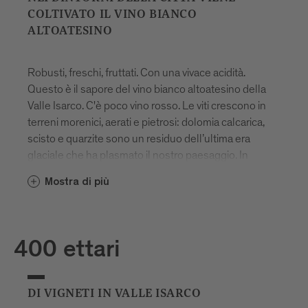
COLTIVATO IL VINO BIANCO
ALTOATESINO
Robusti, freschi, fruttati. Con una vivace acidità.
Questo è il sapore del vino bianco altoatesino della
Valle Isarco. C'è poco vino rosso. Le viti crescono in
terreni morenici, aerati e pietrosi: dolomia calcarica,
scisto e quarzite sono un residuo dell’ultima era
glaciale che ha plasmato il nostro paesaggio. In
autunno le notti sono molto fredde e le cime già si
Mostra di più
ricoprono di neve, ma le giornate sono ancora calde.
Questo è ideale per la viticoltura, poiché fa sì che gli
acidi permangano sulla pianta e i grappoli d’uva
continuino a sviluppare aromi intensi.
400 ettari
DI VIGNETI IN VALLE ISARCO