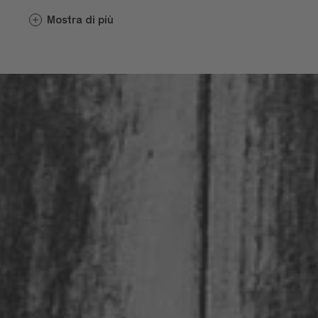
conoscenze riguardo alle varietà coltivate
Mostra di più
quasi esclusivamente in purezza. E se
accanto agli antichi saperi madre natura
regala un clima favorevole e terreni ricchi
di minerali, in Valle Isarco non possono
che crescere grappoli d’uva che verranno
trasformati in vini la cui eccellenza viene
premiata ogni anno con numerosi
riconoscimenti.