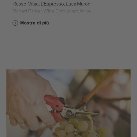
Rosso, Vitae, L’Espresso, Luca Maroni,
Robert Parker, Wine Enthusiast, Wine
Spectator, Slow Wine e molte altre. I
Mostra di più
numerosi riconoscimenti confermano le
condizioni ottimali della Valle Isarco quale
zona vitivinicola ma anche il grande
impegno di vignaioli e cantinieri che
hanno fatto della loro passione una vera e
propria arte grazie alla quale nascono i vini
tipici dell’Alto Adige - autentici e di
carattere.