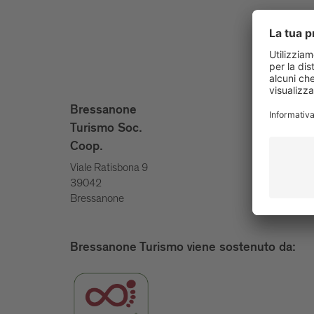
info@bri
Bressanone
+39 047
Turismo Soc.
Coop.
Viale Ratisbona 9
39042
Bressanone
Bressanone Turismo viene sostenuto da: