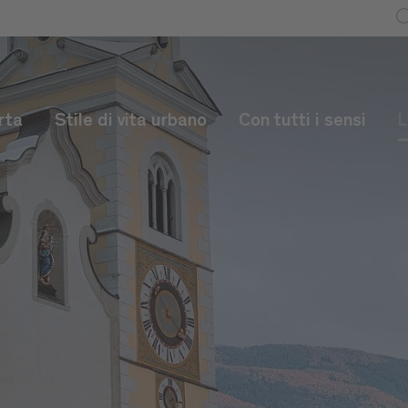
rta
Stile di vita urbano
Con tutti i sensi
L