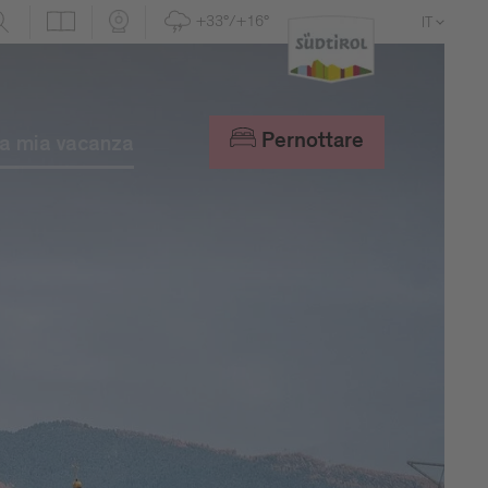
+33°/+16°
IT
DE
EN
Pernottare
a mia vacanza