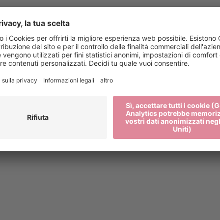
xen.org
Stampa
2 27 52 52
Mediateca
Newsletter