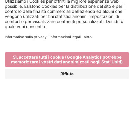
I musei di Bressanone
L‘ALTO ADIGE È CULTURA
Bressanone offre numerosi siti di interesse storico e