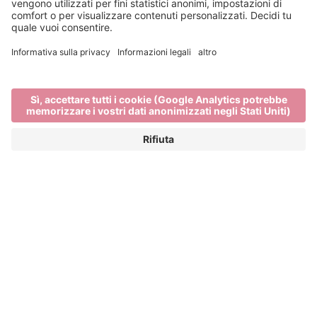
Vai al sito web
Imagine Peace
IMAGINE PEACE è un progetto cofinanziato
dall’Unione Europea che collega cinque festival
della luce: Brixen Water Light Festival (Italia),
Copenhagen Light Festival (Danimarca), Essen
Light Festival (Germania), Fjord Oslo (Norvegia) e