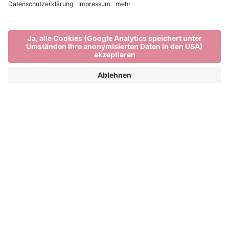
Einkaufen in Brixen,
Südtirol
VOM BAUERNMARKT BIS ZUR
BOUTIQUE: BEIM SHOPPEN IN
SÜDTIROL WIRST DU IMMER FÜNDIG
Wer in Südtirol shoppen will, ist in Brixen richtig. Wie