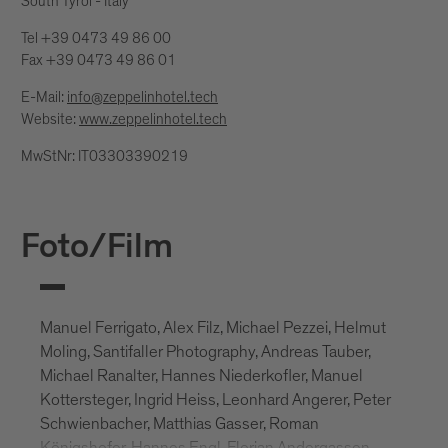
South Tyrol - Italy
Tel +39 0473 49 86 00
Fax +39 0473 49 86 01
E-Mail:
info@zeppelinhotel.tech
Website:
www.zeppelinhotel.tech
MwStNr: IT03303390219
Foto/Film
Manuel Ferrigato, Alex Filz, Michael Pezzei, Helmut
Moling, Santifaller Photography, Andreas Tauber,
Michael Ranalter, Hannes Niederkofler, Manuel
Kottersteger, Ingrid Heiss, Leonhard Angerer, Peter
Schwienbacher, Matthias Gasser, Roman
Königshofer, Hannes Engl, Florian Andergassen,