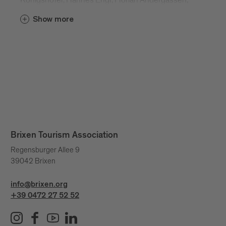
Brandnamic, Georg Hofer, Helmut Rier, Fabian
Show more
Leitner, Alexander Mierswa, Jan Hetfleisch/Getty
Images, Ivo Corrà, Franco Cogoli, Alpidee, IDM
Südtirol/Andreas Mierswa, ArminHuber, IDM
Südtirol/Marion Lafogler, mimata, my kuchl, IDM
Südtirol/Achim Meurer, Bergila_Produktgruppe,
Daniela Radmüller - Frei und Zeit, Stefan
Effenhauser, Tobias Kaser, Caroline Renzler,
Filmspektakel, 99tales, IDM Südtirol/ Alex Moling,
Kloster Neustift/Jennifer Braun, IDM Südtirol/
Stefan Stütz, Patrick Schwienbacher; Argento
Brixen Tourism Association
Artistry; FilmIT, Erwin Haiden, Harald
Regensburger Allee 9
Wisthaler, Kirsten Sörries, Markus Ranalter, Dennis
39042 Brixen
Stratmann, Xenorama - Studio for audiovisual art,
IDM Südtirol/ Laurin Moser, Horeca, IDM Südtirol/
info@brixen.org
FTECHProduction, Thomas Rötting
+39 0472 27 52 52