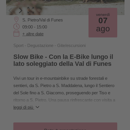
venerdì
07
S. Pietro/Val di Funes
ago
09:00 - 15:00
+ altre date
Sport - Degustazione - Gite/escursioni
Slow Bike - Con la E-Bike lungo il
lato soleggiato della Val di Funes
Vivi un tour in e-mountainbike su strade forestali e
sentieri, da S. Pietro a S. Maddalena, lungo il Sentiero
del Sole fino a S. Giacomo, proseguendo per Tiso e
ritorno a S. Pietro. Una pausa rinfrescante con visita a
un maso e degustazione di prodotti locali regala
leggi di più
momenti di vero piacere.
Prima di partire, riceverai consigli tecnici e
un’introduzione al mondo del biking.