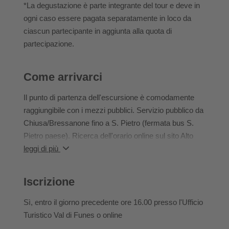
Nel caso di cancellazione da parte dell'organizzatore,
*La degustazione è parte integrante del tour e deve in
verrà restituito 100% dell’importo versato (ad esempio,
ogni caso essere pagata separatamente in loco da
se il numero minimo di partecipanti non viene
ciascun partecipante in aggiunta alla quota di
raggiunto).
partecipazione.
L'evento deve essere pagato in anticipo online o in uno
degli uffici turistici.
Come arrivarci
Il punto di partenza dell'escursione è comodamente
raggiungibile con i mezzi pubblici. Servizio pubblico da
Chiusa/Bressanone fino a S. Pietro (fermata bus S.
Pietro paese). Ricerca dell'orario online sul sito Alto
Adige mobilità: www.altoadigemobilita.info
leggi di più
In macchina:
Iscrizione
Val d'Isarco fino a Chiusa, da lì si prosegue nella Val di
Funes fino a S. Pietro. Lì ci sono parcheggi gratuiti.
Sì
, entro il giorno precedente ore 16.00 presso l'Ufficio
Turistico Val di Funes o online