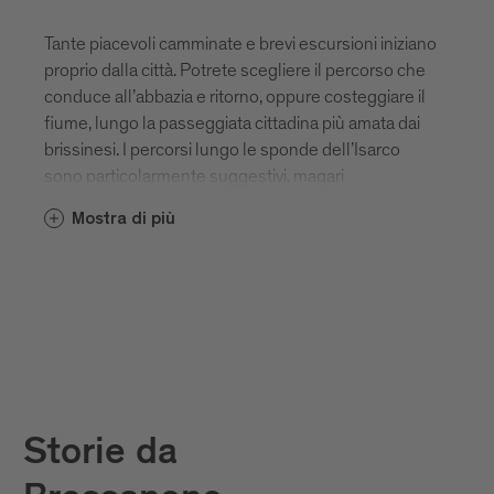
Tante piacevoli camminate e brevi escursioni iniziano
proprio dalla città. Potrete scegliere il percorso che
conduce all’abbazia e ritorno, oppure costeggiare il
fiume, lungo la passeggiata cittadina più amata dai
brissinesi. I percorsi lungo le sponde dell’Isarco
sono particolarmente suggestivi, magari
accompagnati da un picnic in riva al fiume. Un
Mostra di più
consiglio? Prendete una piccola pausa, sedetevi su
una panchina e osservate, senza pensare a nulla, la
bellezza cristallina e la forza dell’acqua che scorre.
Storie da