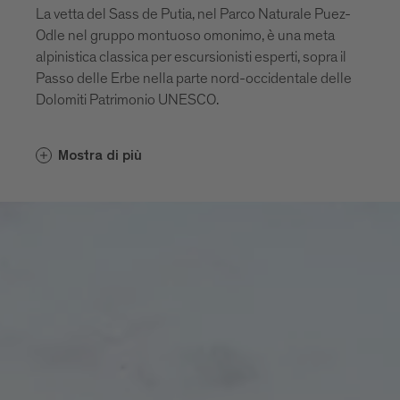
La vetta del Sass de Putia, nel Parco Naturale Puez-
Odle nel gruppo montuoso omonimo, è una meta
alpinistica classica per escursionisti esperti, sopra il
Passo delle Erbe nella parte nord-occidentale delle
Dolomiti Patrimonio UNESCO.
La montagna è circondata da bellissimi pascoli alpini
Mostra di più
in un ambiente da fiaba e la sua vetta è facile da
scalare per escursionisti esperti e ben equipaggiati.
Dalla sua sommità si gode di uno stupendo
panorama a 360 gradi.