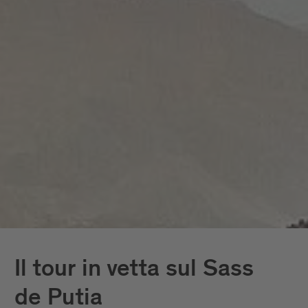
Il tour in vetta sul Sass
de Putia