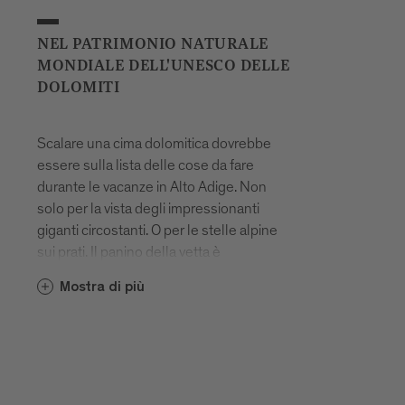
NEL PATRIMONIO NATURALE
MONDIALE DELL'UNESCO DELLE
DOLOMITI
Scalare una cima dolomitica dovrebbe
essere sulla lista delle cose da fare
durante le vacanze in Alto Adige. Non
solo per la vista degli impressionanti
giganti circostanti. O per le stelle alpine
sui prati. Il panino della vetta è
semplicemente buonissimo sui bianchi
Mostra di più
massi rocciosi. Se vuoi conquistare il
Peitlerkofel/Sass de Putia, però, devi
essere privo di vertigini, perché l'ultimo
tratto attrezzato verso la cima è una vera
sfida.