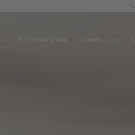
rta
Stile di vita urbano
Con tutti i sensi
L