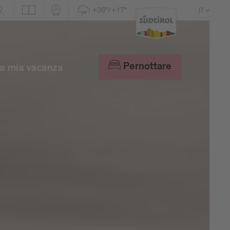
+36°/+17°
IT
DE
EN
Pernottare
a mia vacanza