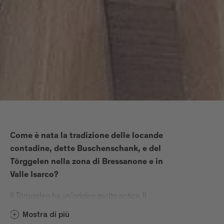
Come è nata la tradizione delle locande
contadine, dette Buschenschank, e del
Törggelen nella zona di Bressanone e in
Valle Isarco?
Il Törggelen ha un’origine molto antica. Il
termine deriva da “Torggl”, ovvero la pressa, il
Mostra di più
torchio per la spremitura dell’uva. Un tempo da