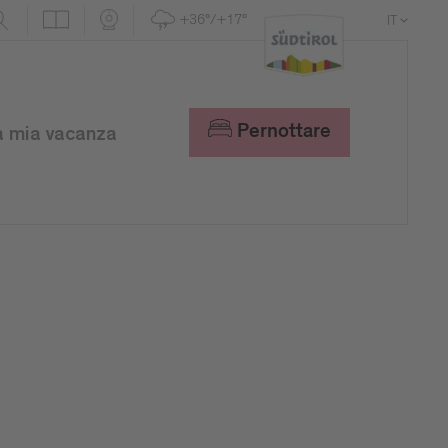
+36°/+17°
IT
DE
EN
Pernottare
a mia vacanza