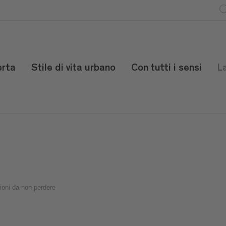
erta
Stile di vita urbano
Con tutti i sensi
L
ioni da non perdere