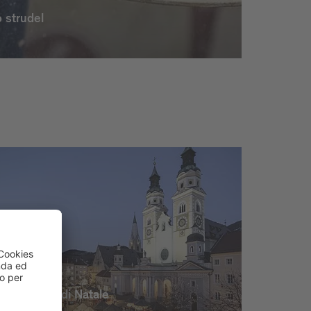
 strudel
Mercatino di Natale