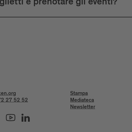
lietti e prenotare gli eventi?
xen.org
Stampa
2 27 52 52
Mediateca
Newsletter