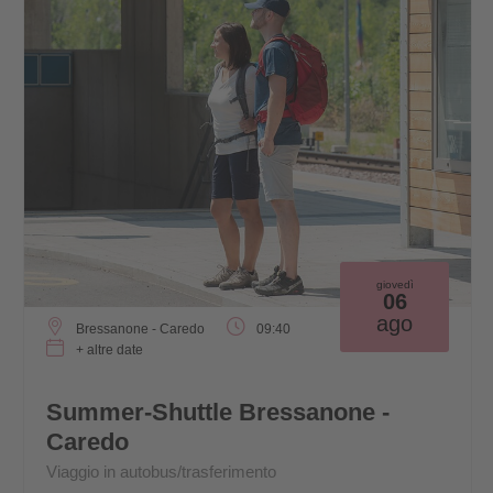
giovedì
06
ago
Bressanone - Caredo
09:40
+ altre date
Summer-Shuttle Bressanone -
Caredo
Viaggio in autobus/trasferimento