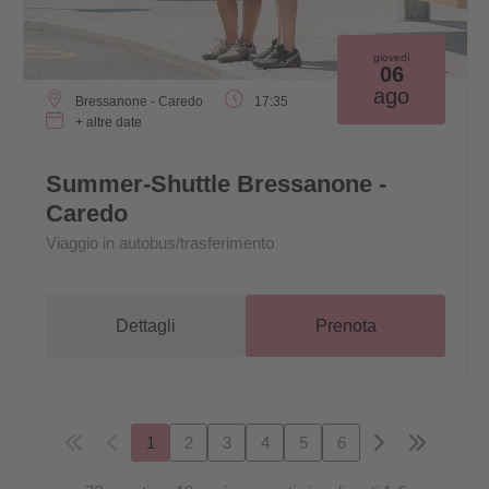
giovedì
06
ago
Bressanone - Caredo
17:35
+ altre date
Summer-Shuttle Bressanone -
Caredo
Viaggio in autobus/trasferimento
Dettagli
Prenota
1
2
3
4
5
6