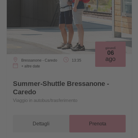
giovedì
06
ago
Bressanone - Caredo
13:35
+ altre date
Summer-Shuttle Bressanone -
Caredo
Viaggio in autobus/trasferimento
Dettagli
Prenota