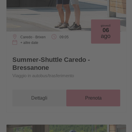
giovedì
06
ago
Caredo - Brixen
09:05
+ altre date
Summer-Shuttle Caredo -
Bressanone
Viaggio in autobus/trasferimento
Dettagli
Prenota