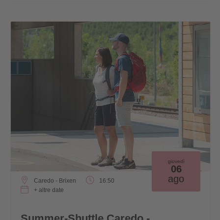
giovedì
06
ago
Caredo - Brixen
16:50
+ altre date
Summer-Shuttle Caredo -