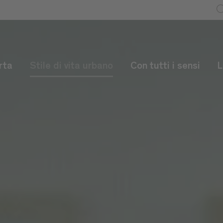
rta
Stile di vita urbano
Con tutti i sensi
L