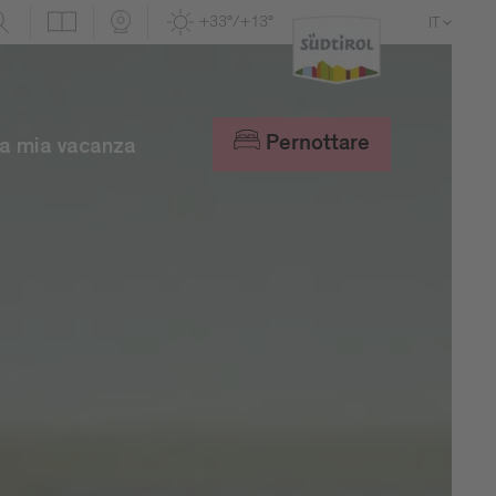
+33°/+13°
IT
DE
EN
Pernottare
a mia vacanza